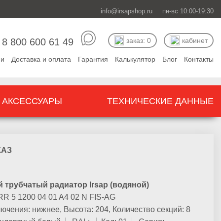
info@irsapshop.ru
пн-вс
10:00-19:30
8 800 600 61 49
заказ: 0
кабинет
перейти в магазин
ии
Доставка и оплата
Гарантия
Калькулятор
Блог
Контакты
АКСЕССУАРЫ
ТЕХНИЧЕСКИЕ ДАННЫЕ
КАЗ
 трубчатый радиатор Irsap (водяной)
RR 5 1200 04 01 A4 02 N FIS-AG
лючения:
нижнее,
Высота:
204,
Количество секций:
8