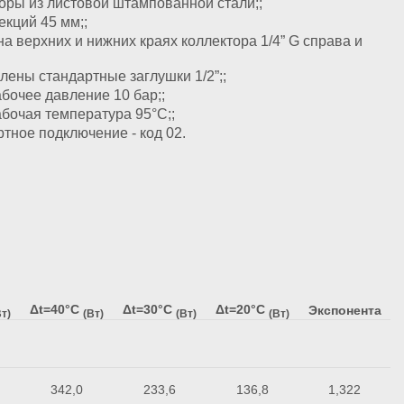
оры из листовой штампованной стали;;
екций 45 мм;;
на верхних и нижних краях коллектора 1/4” G справа и
лены стандартные заглушки 1/2”;;
абочее давление 10 бар;;
абочая температура 95°C;;
тное подключение - код 02.
Δt=40°C
Δt=30°C
Δt=20°C
Экспонента
т)
(Вт)
(Вт)
(Вт)
342,0
233,6
136,8
1,322