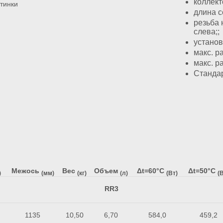
коллект
длина с
резьба 
слева;;
установ
макс. р
макс. р
Стандар
Межось
Вес
Объем
Δt=60°C
Δt=50°C
)
(мм)
(кг)
(л)
(Вт)
(В
RR3
1135
10,50
6,70
584,0
459,2