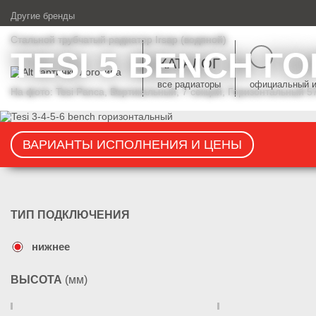
Другие бренды
Стальной трубчатый радиатор Irsap (водяной)
TESI 5 BENCH 
пере
КАТАЛОГ
все радиаторы
официальный ин
На фото: Tesi Panca, Вертикальный, 7 секций, Горизонтальный
перейти в магазин
ВАРИАНТЫ ИСПОЛНЕНИЯ И ЦЕНЫ
ТИП ПОДКЛЮЧЕНИЯ
нижнее
ВЫСОТА
(мм)