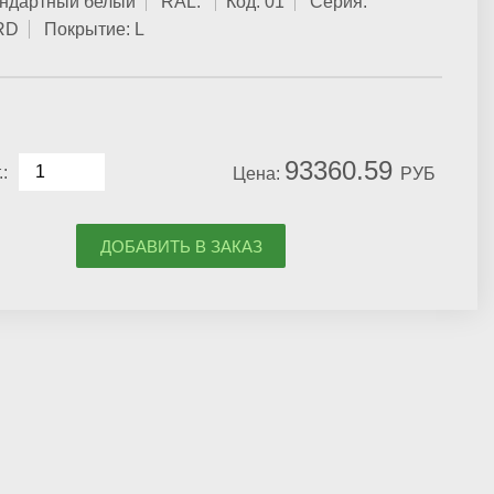
ндартный белый
RAL:
Код:
01
Серия:
RD
Покрытие:
L
93360.59
:
Цена:
РУБ
ДОБАВИТЬ В ЗАКАЗ